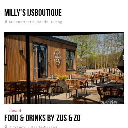
MILLY'S IJSBOUTIQUE
Molenstraat 5, Baarle-Hertog
closed
FOOD & DRINKS BY ZUS & ZO
Zigraeck 5, Baarle-Nassau