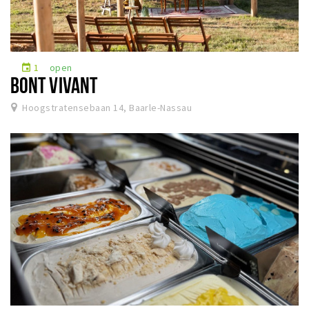
1
open
event
BONT VIVANT
Hoogstratensebaan 14, Baarle-Nassau