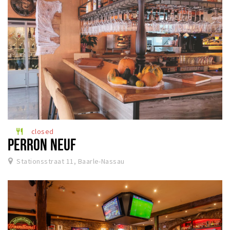
closed
restaurant
PERRON NEUF
Stationsstraat 11, Baarle-Nassau