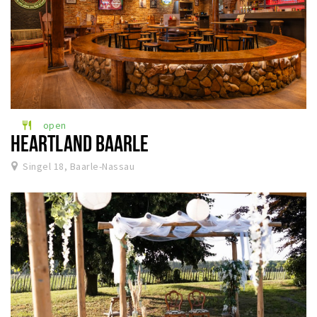
open
restaurant
HEARTLAND BAARLE
Singel 18, Baarle-Nassau