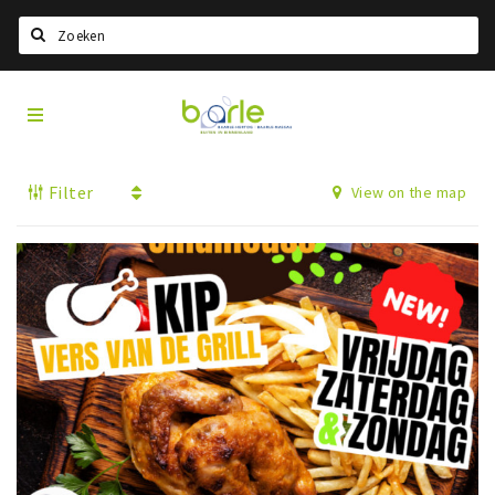
Search
Visit
Home
Baarle
Select language
Filter
View on the map
Events
Information
About Baarle
History
Visit Baarle Shop
Enclave voucher
Eat
Drink