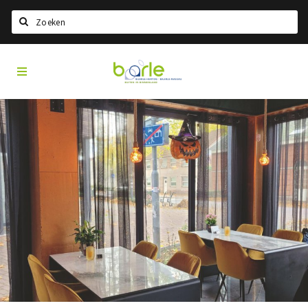
Search
Visit
Home
Baarle
Select language
Events
Information
About Baarle
History
Visit Baarle Shop
Enclave voucher
Eat
Drink