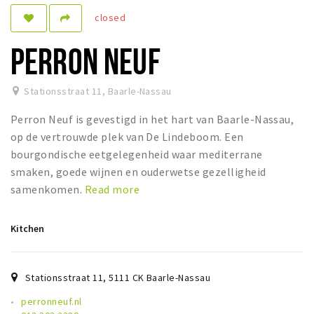
closed
Sleap
Recreation
PERRON NEUF
Shopping
Stationsstraat 11
,
Baarle-Nassau
Parking
Perron Neuf is gevestigd in het hart van Baarle-Nassau,
Experience
op de vertrouwde plek van De Lindeboom. Een
bourgondische eetgelegenheid waar mediterrane
Museum and theatre
smaken, goede wijnen en ouderwetse gezelligheid
Activity
samenkomen.
Read more
Cycling
Walking
Kitchen
Nature
Stationsstraat 11
,
5111 CK
Baarle-Nassau
Sign in
perronneuf.nl