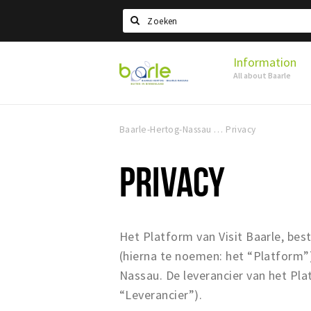
Search
Information
Visit
All about Baarle
Baarle
Baarle-Hertog-Nassau
Privacy
PRIVACY
Het Platform van Visit Baarle, bes
(hierna te noemen: het “Platform
Nassau. De leverancier van het Pl
“Leverancier”).