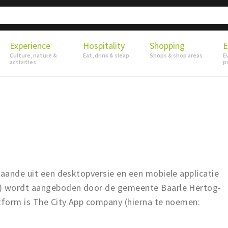
Experience
Hospitality
Shopping
E
Culture, nature &
Eat, drink & sleap
Shops & shop areas
E
activities
p
taande uit een desktopversie en een mobiele applicatie
”) wordt aangeboden door de gemeente Baarle Hertog-
atform is The City App company (hierna te noemen: