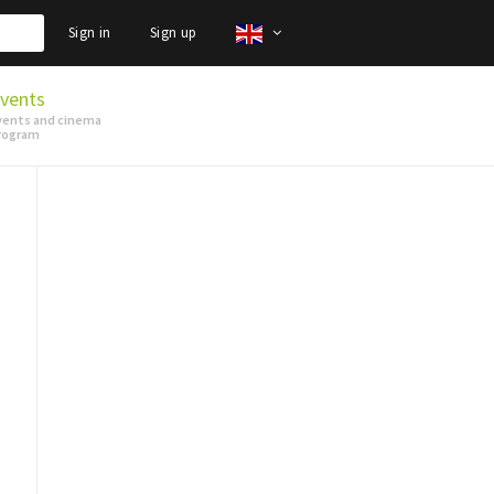
Sign in
Sign up
vents
vents and cinema
rogram