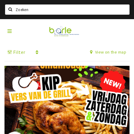
Search
Visit
Home
Baarle
Select language
Filter
View on the map
Events
Information
About Baarle
History
Visit Baarle Shop
Enclave voucher
Eat
Drink