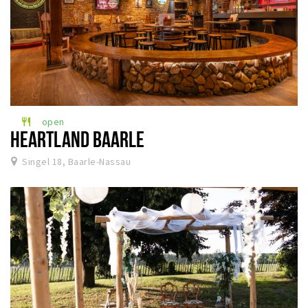
open
restaurant
HEARTLAND BAARLE
Singel 18, Baarle-Nassau