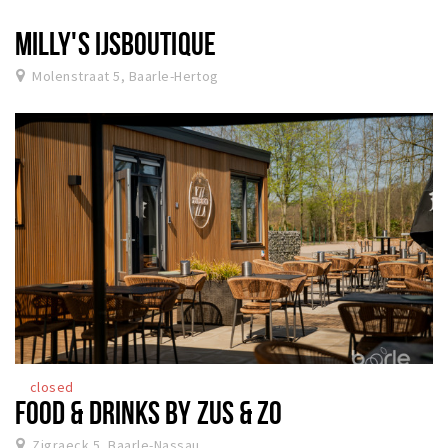
MILLY'S IJSBOUTIQUE
Molenstraat 5, Baarle-Hertog
closed
FOOD & DRINKS BY ZUS & ZO
Zigraeck 5, Baarle-Nassau