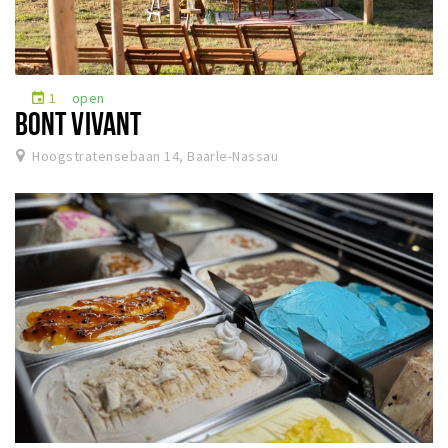
1
open
event
BONT VIVANT
Hoogstratensebaan 14, Baarle-Nassau