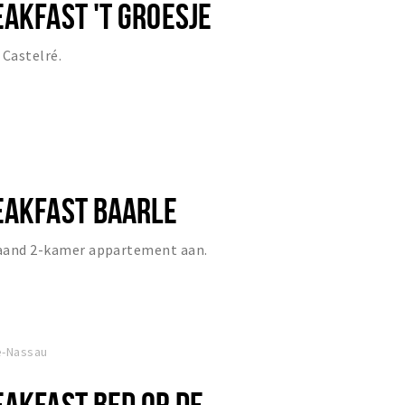
EAKFAST 'T GROESJE
 Castelré.
EAKFAST BAARLE
staand 2-kamer appartement aan.
e-Nassau
EAKFAST BED OP DE