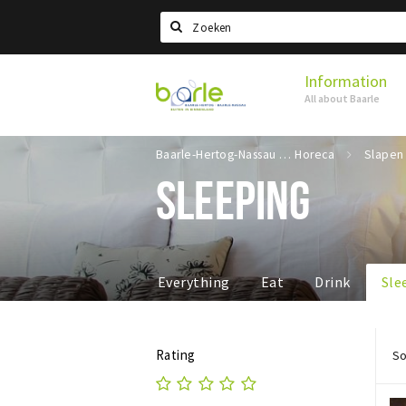
Search
Information
Visit
All about Baarle
Baarle
Baarle-Hertog-Nassau
Horeca
Slapen
SLEEPING
Everything
Eat
Drink
Sle
Rating
So