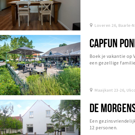
Loveren 26, Baarle-
CAPFUN PO
Boek je vakantie op
een gezellige famili
Noord-Brabant.
Maaijkant 23-26, Ulic
DE MORGEN
Een gezinsvriendeli
12 personen.