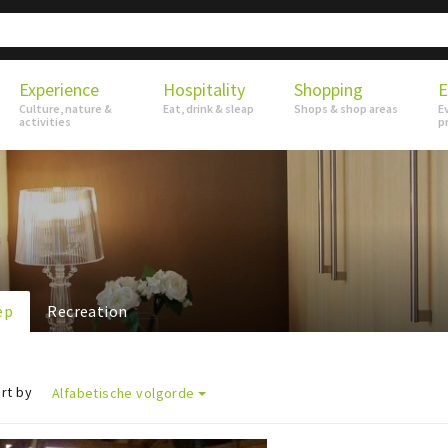
Experience
Hospitality
Shopping
E
Culture, nature &
Eat, drink & sleap
Shops & shop areas
E
activities
p
ep
Recreation
rt by
Alfabetische volgorde