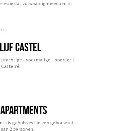
 visie dat volwaardig meedoen in
beste in mensen naar boven ha...
ssau
LIJF CASTEL
prachtige - voormalige - boerderij
 Castelré.
 APARTMENTS
s is gehuisvest in een gebouw uit
 aan 2 personen.