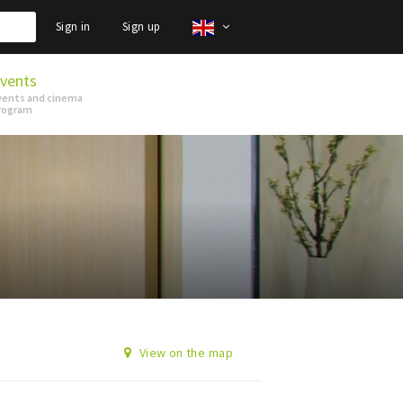
Sign in
Sign up
vents
vents and cinema
rogram
View on the map