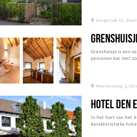
Hoogbraak 10 , Baar
GRENSHUISJ
Grenshuisje is een v
personen dat met zor
moderne eisen.
Meerleseweg 2, Ulic
HOTEL DEN 
In het hart van het 
karakteristieke hote