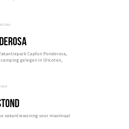
Nassau
NDEROSA
 Vakantiepark Capfun Ponderosa,
ecamping gelegen in Ulicoten,
oten
STOND
jke vakantiewoning voor maximaal