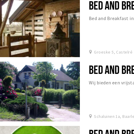
BED AND BR
Bed and Breakfast in
Groeske 5, Castelré
BED AND BR
Wij bieden een vrij
Schaluinen 1a, Baarl
BED AND BR