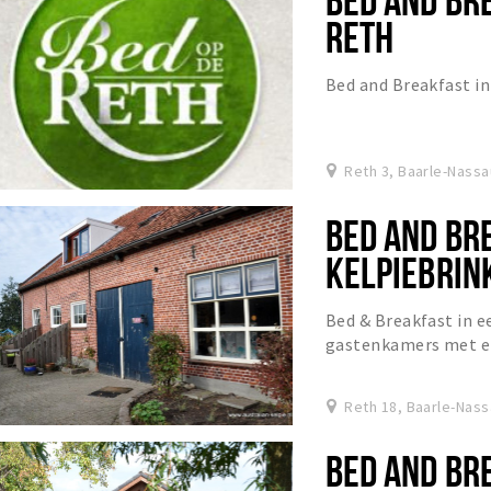
RETH
Bed and Breakfast in
Reth 3, Baarle-Nassa
BED AND BR
KELPIEBRIN
Bed & Breakfast in e
gastenkamers met ei
Reth 18, Baarle-Nas
BED AND BR