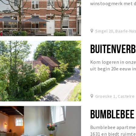
winstoogmerk met de
de echte wereld het 
Singel 20, Baarle-Na
BUITENVERB
Kom logeren in onze 
uit begin 20e eeuw in
Groeske 1, Castelre
BUMBLEBEE
Bumblebee apartment
1631 en biedt ruimte