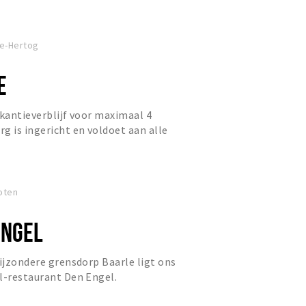
le-Hertog
E
akantieverblijf voor maximaal 4
g is ingericht en voldoet aan alle
oten
ENGEL
bijzondere grensdorp Baarle ligt ons
l-restaurant Den Engel.