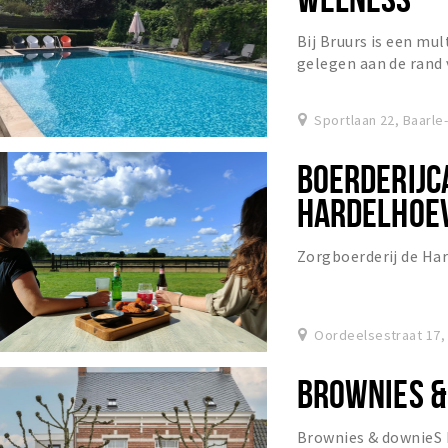
Bij Bruurs is een mu
gelegen aan de rand
Sportlaan 22, Baarle
BOERDERIJC
HARDELHOE
Zorgboerderij de Har
Oordeelsestraat 17,
BROWNIES &
Brownies & downieS 