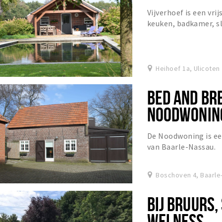
Vijverhoef is een vr
keuken, badkamer, 
Heihoef 1a, Ulicoten
BED AND BR
NOODWONIN
De Noodwoning is ee
van Baarle-Nassau.
Boschoven 4, Baarle
BIJ BRUURS,
WELNESS