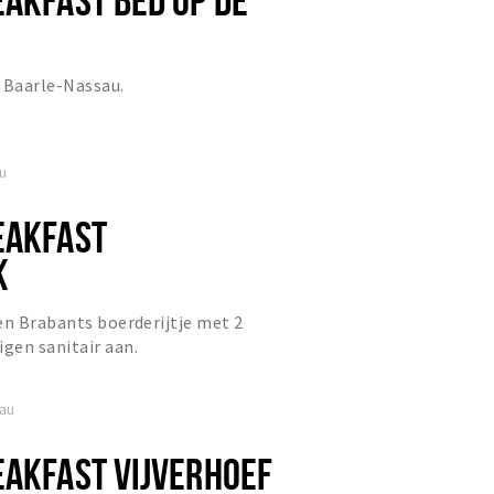
 Baarle-Nassau.
u
EAKFAST
K
en Brabants boerderijtje met 2
gen sanitair aan.
sau
EAKFAST VIJVERHOEF