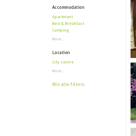
Accommodation
Apartment
Bed & Breakfast
Camping
Hotel
More...
Vacation home
Holiday resort
Location
City centre
More...
Wis alle filters