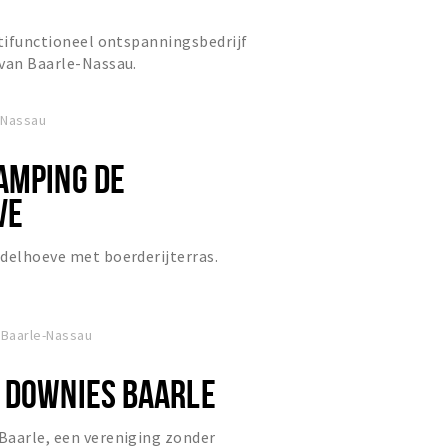
ltifunctioneel ontspanningsbedrijf
 van Baarle-Nassau.
-Nassau
AMPING DE
VE
delhoeve met boerderijterras.
 Baarle-Nassau
 DOWNIES BAARLE
Baarle, een vereniging zonder