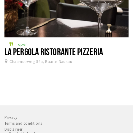
open
restaurant
LA PERGOLA RISTORANTE PIZZERIA
Chaamseweg 54a, Baarle-Nassau
Privacy
Terms and conditions
Disclaimer