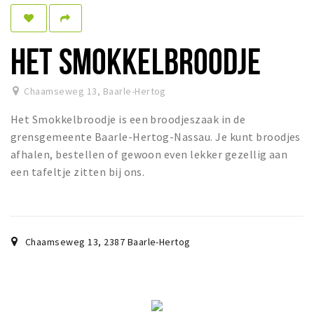
Sleap
Recreation
HET SMOKKELBROODJE
Shopping
Chaamseweg 13
,
Baarle-Hertog
Parking
Het Smokkelbroodje is een broodjeszaak in de
Experience
grensgemeente Baarle-Hertog-Nassau. Je kunt broodjes
afhalen, bestellen of gewoon even lekker gezellig aan
Museum and theatre
een tafeltje zitten bij ons.
Activity
Cycling
Walking
Chaamseweg 13
,
2387
Baarle-Hertog
Nature
Sign in