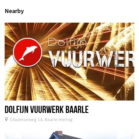
Nearby
DOLFIJN VUURWERK BAARLE
Chaamseweg 14, Baarle-Hertog