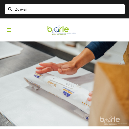
Search
Visit
Home
Baarle
Select language
Events
Information
About Baarle
History
Visit Baarle Shop
Enclave voucher
Eat
Drink