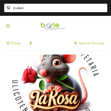
Search
Visit
Home
Baarle
Select language
Filter
View on the map
Events
Information
About Baarle
History
Visit Baarle Shop
Enclave voucher
Eat
Drink