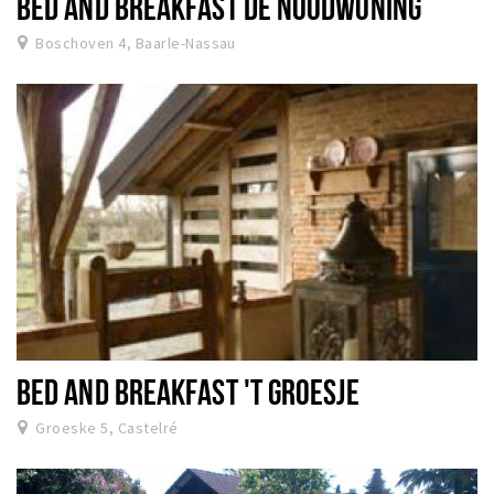
BED AND BREAKFAST DE NOODWONING
Boschoven 4, Baarle-Nassau
BED AND BREAKFAST 'T GROESJE
Groeske 5, Castelré