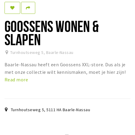
Sleap
Recreation
GOOSSENS WONEN &
Shopping
SLAPEN
Parking
Turnhoutseweg 5
,
Baarle-Nassau
Experience
Baarle-Nassau heeft een Goossens XXL-store. Dus als je
Museum and theatre
met onze collectie wilt kennismaken, moet je hier zijn!
Activity
Read more
Cycling
Walking
Nature
Turnhoutseweg 5
,
5111 HA
Baarle-Nassau
Sign in