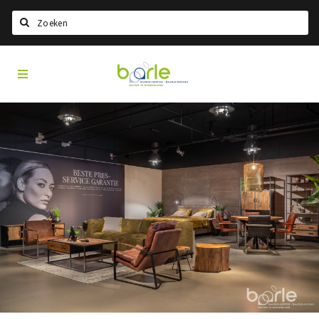
Search
Visit
Home
Baarle
Select language
Events
Information
About Baarle
History
Visit Baarle Shop
Enclave voucher
Eat
Drink