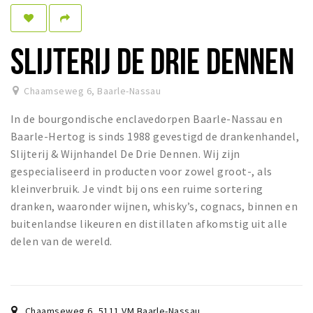
Sleap
Recreation
SLIJTERIJ DE DRIE DENNEN
Shopping
Chaamseweg 6
,
Baarle-Nassau
Parking
In de bourgondische enclavedorpen Baarle-Nassau en
Experience
Baarle-Hertog is sinds 1988 gevestigd de drankenhandel,
Slijterij & Wijnhandel De Drie Dennen. Wij zijn
Museum and theatre
gespecialiseerd in producten voor zowel groot-, als
Activity
kleinverbruik. Je vindt bij ons een ruime sortering
Cycling
dranken, waaronder wijnen, whisky’s, cognacs, binnen en
buitenlandse likeuren en distillaten afkomstig uit alle
Walking
delen van de wereld.
Nature
Sign in
Chaamseweg 6
,
5111 VM
Baarle-Nassau