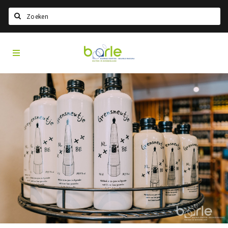
Search
Visit
Home
Baarle
Select language
Events
Information
About Baarle
History
Visit Baarle Shop
Enclave voucher
Eat
Drink