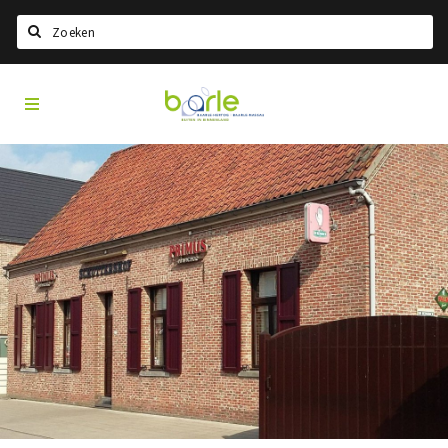
Search
Visit
Home
Baarle
Select language
Events
Information
About Baarle
History
Visit Baarle Shop
Enclave voucher
Eat
Drink