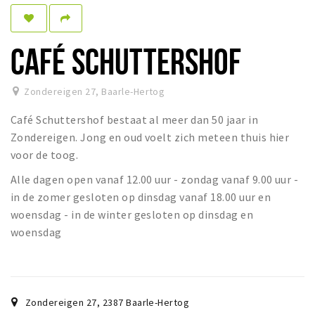
Sleap
Recreation
CAFÉ SCHUTTERSHOF
Shopping
Zondereigen 27
,
Baarle-Hertog
Parking
Café Schuttershof bestaat al meer dan 50 jaar in
Experience
Zondereigen. Jong en oud voelt zich meteen thuis hier
voor de toog.
Museum and theatre
Alle dagen open vanaf 12.00 uur - zondag vanaf 9.00 uur -
Activity
in de zomer gesloten op dinsdag vanaf 18.00 uur en
Cycling
woensdag - in de winter gesloten op dinsdag en
Walking
woensdag
Nature
Sign in
Zondereigen 27
,
2387
Baarle-Hertog