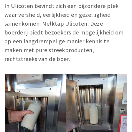
In Ulicoten bevindt zich een bijzondere plek
Sleap
waar versheid, eerlijkheid en gezelligheid
Recreation
samenkomen: Melktap Ulicoten. Deze
boerderij biedt bezoekers de mogelijkheid om
Shopping
op een laagdrempelige manier kennis te
Parking
maken met pure streekproducten,
Experience
rechtstreeks van de boer.
Museum and theatre
Activity
Cycling
Walking
Nature
Sign in