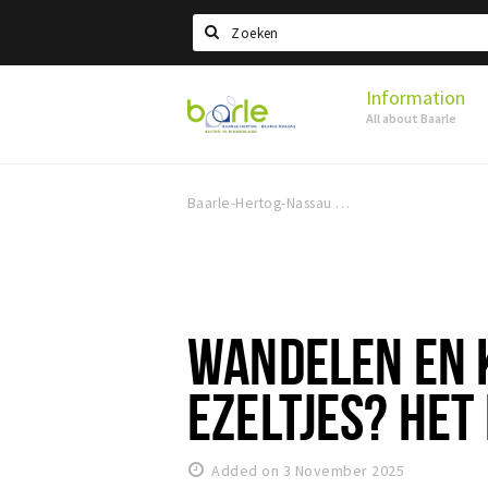
Search
Information
Visit
All about Baarle
Baarle
Baarle-Hertog-Nassau
WANDELEN EN 
EZELTJES? HET 
Added on 3 November 2025