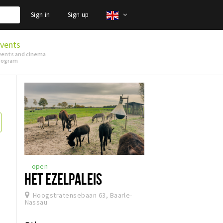
Sign in
Sign up
vents
vents and cinema
rogram
open
HET EZELPALEIS
Hoogstratensebaan 63, Baarle-
Nassau