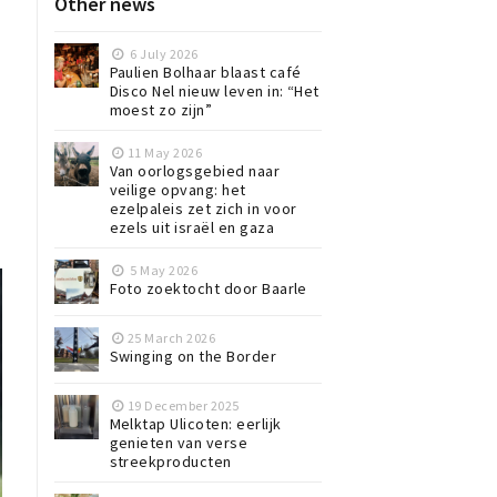
Other news
6 July 2026
Paulien Bolhaar blaast café
Disco Nel nieuw leven in: “Het
moest zo zijn”
11 May 2026
Van oorlogsgebied naar
veilige opvang: het
ezelpaleis zet zich in voor
ezels uit israël en gaza
5 May 2026
Foto zoektocht door Baarle
25 March 2026
Swinging on the Border
19 December 2025
Melktap Ulicoten: eerlijk
genieten van verse
streekproducten