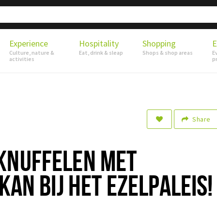
Experience
Hospitality
Shopping
E
Culture, nature &
Eat, drink & sleap
Shops & shop areas
E
activities
p
Share
KNUFFELEN MET
KAN BIJ HET EZELPALEIS!