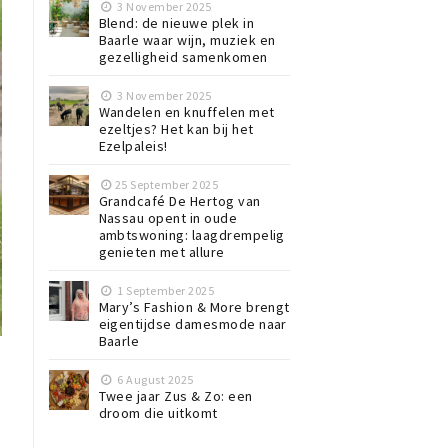
3 November 2025
Blend: de nieuwe plek in
Baarle waar wijn, muziek en
gezelligheid samenkomen
3 November 2025
Wandelen en knuffelen met
ezeltjes? Het kan bij het
Ezelpaleis!
25 September 2025
Grandcafé De Hertog van
Nassau opent in oude
ambtswoning: laagdrempelig
genieten met allure
1 September 2025
Mary’s Fashion & More brengt
eigentijdse damesmode naar
Baarle
6 August 2025
Twee jaar Zus & Zo: een
droom die uitkomt