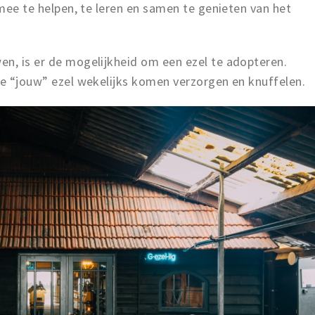
 mee te helpen, te leren en samen te genieten van het
en, is er de mogelijkheid om een ezel te adopteren.
je “jouw” ezel wekelijks komen verzorgen en knuffelen.