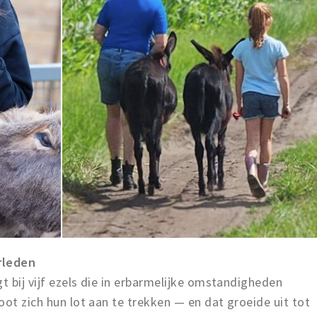
rleden
t bij vijf ezels die in erbarmelijke omstandigheden
oot zich hun lot aan te trekken — en dat groeide uit tot