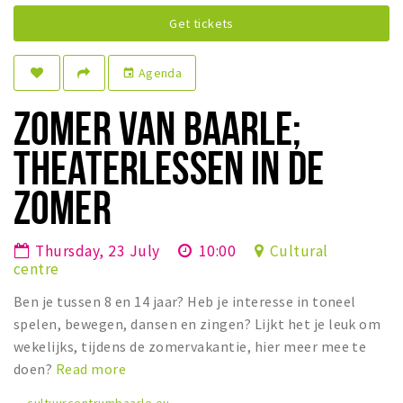
Sleap
Get tickets
Recreation
Agenda
event
Shopping
ZOMER VAN BAARLE;
Parking
THEATERLESSEN IN DE
Experience
ZOMER
Museum and theatre
Activity
Thursday, 23 July
10:00
Cultural
Cycling
centre
Walking
Ben je tussen 8 en 14 jaar? Heb je interesse in toneel
Nature
spelen, bewegen, dansen en zingen? Lijkt het je leuk om
wekelijks, tijdens de zomervakantie, hier meer mee te
doen?
Read more
Sign in