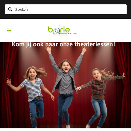
Search
Visit
Home
Baarle
Select language
Events
Information
About Baarle
History
Visit Baarle Shop
Enclave voucher
Eat
Drink