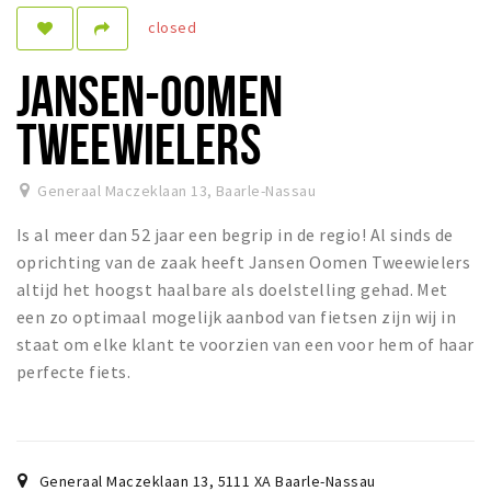
closed
Sleap
Recreation
JANSEN-OOMEN
Shopping
TWEEWIELERS
Parking
Generaal Maczeklaan 13
,
Baarle-Nassau
Experience
Is al meer dan 52 jaar een begrip in de regio! Al sinds de
Museum and theatre
oprichting van de zaak heeft Jansen Oomen Tweewielers
Activity
altijd het hoogst haalbare als doelstelling gehad. Met
een zo optimaal mogelijk aanbod van fietsen zijn wij in
Cycling
staat om elke klant te voorzien van een voor hem of haar
Walking
perfecte fiets.
Nature
Sign in
Generaal Maczeklaan 13
,
5111 XA
Baarle-Nassau