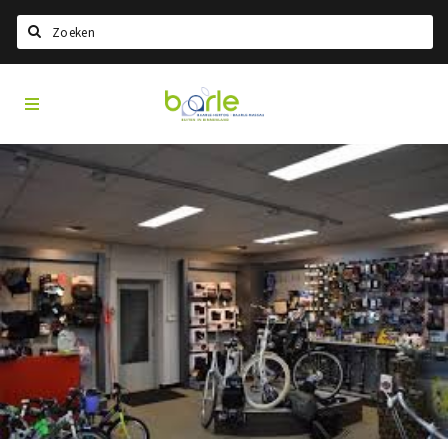
Search
Visit
Home
Baarle
Select language
Events
Information
About Baarle
History
Visit Baarle Shop
Enclave voucher
Eat
Drink