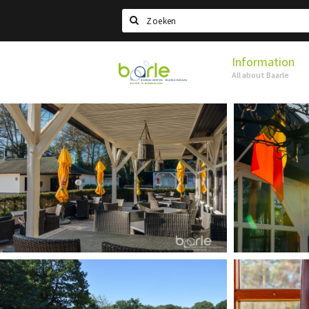
Search
Information
Visit
All about Baarle
Baarle