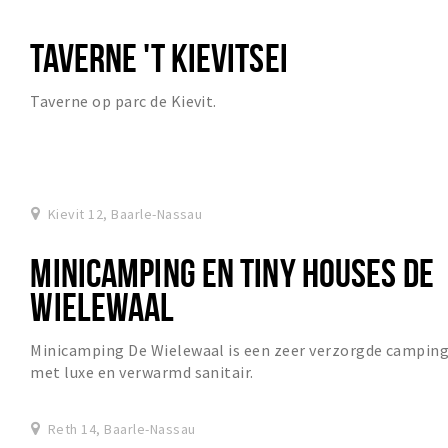
TAVERNE 'T KIEVITSEI
Taverne op parc de Kievit.
Kievit 12, Baarle-Nassau
MINICAMPING EN TINY HOUSES DE
WIELEWAAL
Minicamping De Wielewaal is een zeer verzorgde campin
met luxe en verwarmd sanitair.
Reth 14, Baarle-Nassau