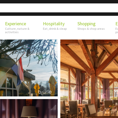
Experience
Hospitality
Shopping
E
Culture, nature &
Eat, drink & sleap
Shops & shop areas
E
activities
p