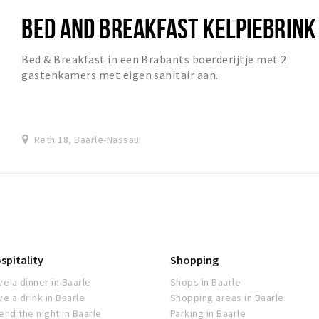
BED AND BREAKFAST KELPIEBRINK
Bed & Breakfast in een Brabants boerderijtje met 2
gastenkamers met eigen sanitair aan.
Reth 18, Baarle-Nassau
spitality
Shopping
ve a dinner in Baarle
Shops in Baarle
ve a drink in Baarle
Shopping areas in Baarle
end the night in Baarle
Parking in Baarle