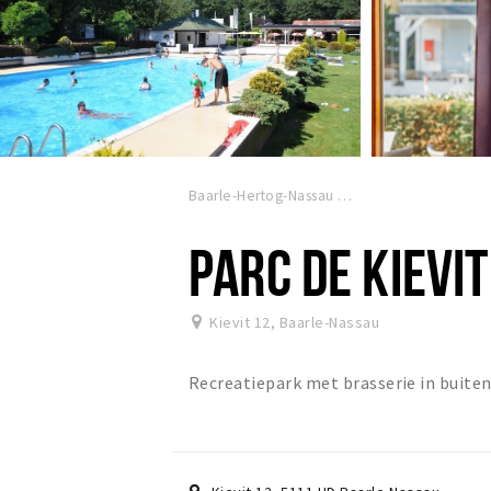
Baarle-Hertog-Nassau
PARC DE KIEVIT
Kievit 12
,
Baarle-Nassau
Recreatiepark met brasserie in buite