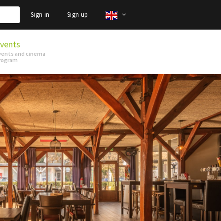
Sign in
Sign up
vents
vents and cinema
rogram