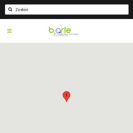
Search
Visit
Home
Baarle
Select language
Events
Information
About Baarle
History
1
Visit Baarle Shop
Enclave voucher
Eat
Drink