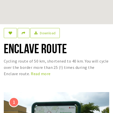
Sleap
Recreation
Shopping
Download
Parking
ENCLAVE ROUTE
Experience
Museum and theatre
Cycling route of 50 km, shortened to 40 km. You will cycle
Activity
over the border more than 25 (!) times during the
Cycling
Enclave route.
Read more
Walking
Nature
Sign in