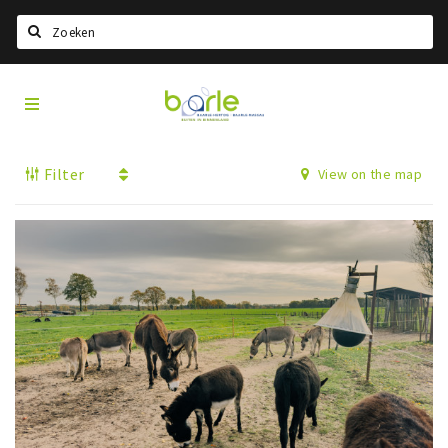
Search
Visit
Home
Baarle
Select language
Filter
View on the map
Events
Information
About Baarle
History
Visit Baarle Shop
Enclave voucher
Eat
Drink