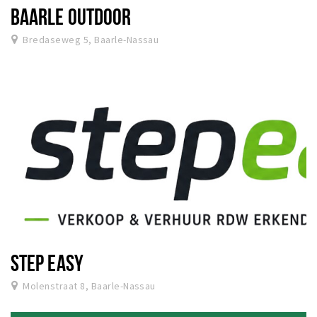
BAARLE OUTDOOR
Bredaseweg 5, Baarle-Nassau
STEP EASY
Molenstraat 8, Baarle-Nassau